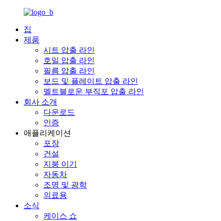
집
제품
시트 압출 라인
호일 압출 라인
필름 압출 라인
보드 및 플레이트 압출 라인
멜트블로운 부직포 압출 라인
회사 소개
다운로드
인증
애플리케이션
포장
건설
지붕 이기
자동차
조명 및 광학
의료용
소식
케이스 쇼